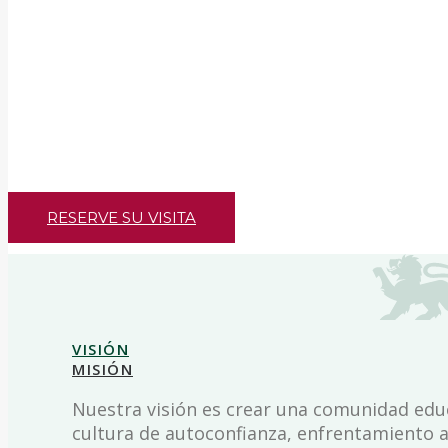
E
d
u
c
a
c
i
ó
I
n
t
e
r
n
a
c
i
o
n
RESERVE SU VISITA
VISIÓN
MISIÓN
Nuestra visión es crear una comunidad educ
cultura de autoconfianza, enfrentamiento a