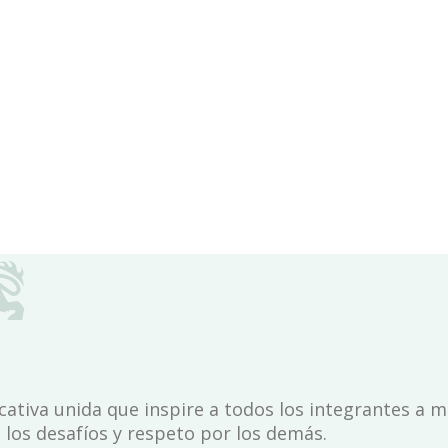
n
B
r
i
t
á
n
i
c
a
l
d
e
s
d
e
1
9
7
ativa unida que inspire a todos los integrantes a m
 los desafíos y respeto por los demás.